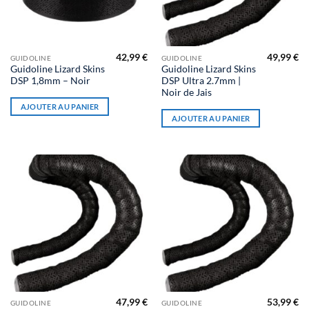
du
produit
42,99
€
49,99
€
GUIDOLINE
GUIDOLINE
Guidoline Lizard Skins
Guidoline Lizard Skins
DSP 1,8mm – Noir
DSP Ultra 2.7mm |
Noir de Jais
AJOUTER AU PANIER
AJOUTER AU PANIER
47,99
€
53,99
€
GUIDOLINE
GUIDOLINE