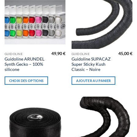
49,90
€
45,00
€
Ce
GUIDOLINE
GUIDOLINE
Guidoline ARUNDEL
Guidoline SUPACAZ
produit
Synth Gecko – 100%
Super Sticky Kush
a
silicone
Classic – Noire
plusieurs
variations.
CHOIX DES OPTIONS
AJOUTER AU PANIER
Les
options
peuvent
être
choisies
sur
la
page