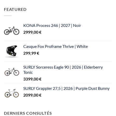
prix
prix
initial
actuel
FEATURED
était :
est :
3899,00 €.
2799,00 €.
KONA Process 246 | 2027 | Noir
2999,00
€
Casque Fox Proframe Thrive | White
299,99
€
SURLY Sorceress Eagle 90 | 2026 | Elderberry
Tonic
3399,00
€
SURLY Grappler 27,5 | 2026 | Purple Dust Bunny
2099,00
€
DERNIERS CONSULTÉS