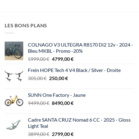
LES BONS PLANS
COLNAGO V3 ULTEGRA R8170 Di2 12v - 2024 -
Bleu MKBL - Promo -20%
Le
Le
5999,00
€
4799,00
€
prix
prix
Frein HOPE Tech 4 V4 Black / Silver - Droite
initial
actuel
Le
Le
305,00
€
250,00
était :
€
est :
prix
prix
5999,00 €.
4799,00 €.
initial
actuel
SUNN One Factory - Jaune
était :
est :
Le
Le
9499,00
€
8490,00
€
305,00 €.
250,00 €.
prix
prix
initial
actuel
Cadre SANTA CRUZ Nomad 6 CC - 2025 - Gloss
était :
est :
Light Teal
9499,00 €.
8490,00 €.
Le
Le
3899,00
€
2799,00
€