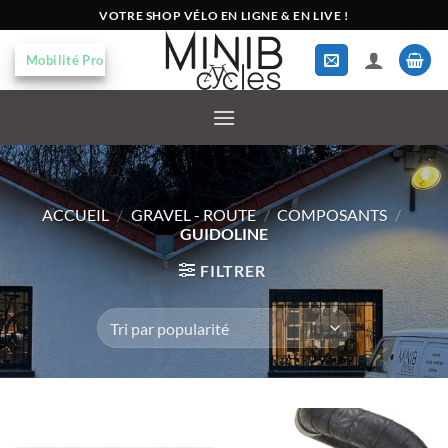
Passer
VOTRE SHOP VÉLO EN LIGNE & EN LIVE !
au
contenu
Mobilité Pro
ACCUEIL
/
GRAVEL - ROUTE
/
COMPOSANTS
/
GUIDOLINE
FILTRER