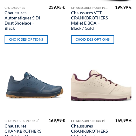
239,95
€
199,99
€
Ce
Ce
CHAUSSURES
CHAUSSURES POUR PÉDALES AUTOMATIQUES
Chaussures
Chaussures VTT
produit
produit
Automatiques SIDI
CRANKBROTHERS
a
a
Dust Shoelace –
Mallet E BOA –
plusieurs
plusieurs
Black
Black / Gold
variations.
variations.
CHOIX DES OPTIONS
CHOIX DES OPTIONS
Les
Les
options
options
peuvent
peuvent
être
être
choisies
choisies
sur
sur
la
la
page
page
du
du
produit
produit
169,99
€
169,99
€
Ce
Ce
CHAUSSURES POUR PÉDALES AUTOMATIQUES
CHAUSSURES POUR PÉDALES AUTOMATIQUES
Chaussures
Chaussures
produit
produit
CRANKBROTHERS
CRANKBROTHERS
a
a