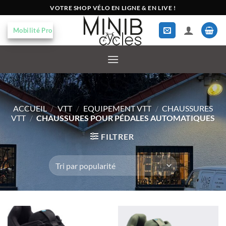
Passer
VOTRE SHOP VÉLO EN LIGNE & EN LIVE !
au
contenu
Mobilité Pro
ACCUEIL
/
VTT
/
EQUIPEMENT VTT
/
CHAUSSURES
VTT
/
CHAUSSURES POUR PÉDALES AUTOMATIQUES
FILTRER