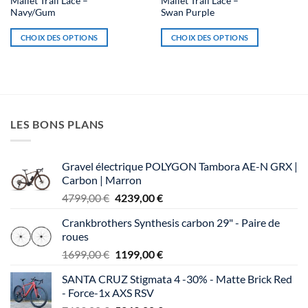
Mallet Trail Lace –
Mallet Trail Lace –
plusieurs
plusieurs
Navy/Gum
Swan Purple
variations.
variations.
CHOIX DES OPTIONS
CHOIX DES OPTIONS
Les
Les
options
options
peuvent
peuvent
être
être
choisies
choisies
sur
sur
LES BONS PLANS
la
la
page
page
du
du
Gravel électrique POLYGON Tambora AE-N GRX |
produit
produit
Carbon | Marron
Le
Le
4799,00
€
4239,00
€
prix
prix
Crankbrothers Synthesis carbon 29" - Paire de
initial
actuel
roues
était :
est :
Le
Le
1699,00
€
1199,00
€
4799,00 €.
4239,00 €.
prix
prix
SANTA CRUZ Stigmata 4 -30% - Matte Brick Red
initial
actuel
- Force-1x AXS RSV
était :
est :