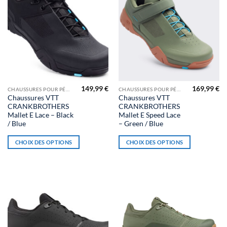
149,99
€
169,99
€
Ce
Ce
CHAUSSURES POUR PÉDALES AUTOMATIQUES
CHAUSSURES POUR PÉDALES AUTOMATIQUES
Chaussures VTT
Chaussures VTT
produit
produit
CRANKBROTHERS
CRANKBROTHERS
a
a
Mallet E Lace – Black
Mallet E Speed Lace
plusieurs
plusieurs
/ Blue
– Green / Blue
variations.
variations.
CHOIX DES OPTIONS
CHOIX DES OPTIONS
Les
Les
options
options
peuvent
peuvent
être
être
choisies
choisies
sur
sur
la
la
page
page