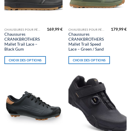
du
du
produit
produit
169,99
€
179,99
€
Ce
Ce
CHAUSSURES POUR PÉDALES AUTOMATIQUES
CHAUSSURES POUR PÉDALES AUTOMATIQUES
Chaussures
Chaussures
produit
produit
CRANKBROTHERS
CRANKBROTHERS
a
a
Mallet Trail Lace –
Mallet Trail Speed
plusieurs
plusieurs
Black Gum
Lace – Green / Sand
variations.
variations.
CHOIX DES OPTIONS
CHOIX DES OPTIONS
Les
Les
options
options
peuvent
peuvent
être
être
choisies
choisies
sur
sur
la
la
page
page
du
du
produit
produit