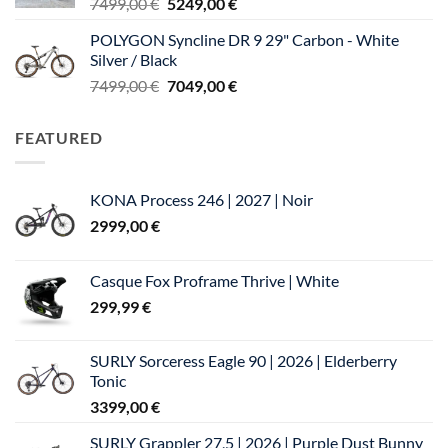
Le
Le
7499,00
€
5249,00
€
1699,00 €.
1199,00 €.
prix
prix
POLYGON Syncline DR 9 29" Carbon - White
initial
actuel
Silver / Black
était :
est :
Le
Le
7499,00
€
7049,00
€
7499,00 €.
5249,00 €.
prix
prix
initial
actuel
FEATURED
était :
est :
7499,00 €.
7049,00 €.
KONA Process 246 | 2027 | Noir
2999,00
€
Casque Fox Proframe Thrive | White
299,99
€
SURLY Sorceress Eagle 90 | 2026 | Elderberry
Tonic
3399,00
€
SURLY Grappler 27,5 | 2026 | Purple Dust Bunny