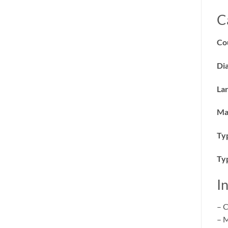
C
Co
Dia
Lar
Ma
Ty
Typ
I
– C
– M