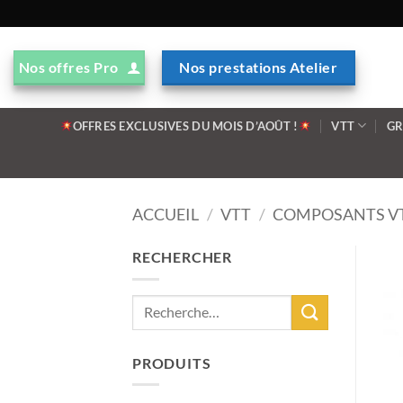
Passer
au
contenu
Nos offres Pro
Nos prestations Atelier
OFFRES EXCLUSIVES DU MOIS D’AOÛT !
VTT
GR
ACCUEIL
/
VTT
/
COMPOSANTS V
RECHERCHER
PRODUITS