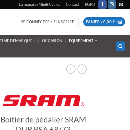
La magasin MiniB Cycles
Contact
RGPD
SE CONNECTER / S’INSCRIRE
PANIER /
0,00
€
LTIME DÉMARQUE
OCCASION
EQUIPEMENT
Boitier de pédalier SRAM
DUB BSA 68/73