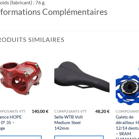
oids (fabricant) : 76 g.
nformations Complémentaires
RODUITS SIMILAIRES
140,00
€
48,20
€
POSANTS VTT
COMPOSANTS VTT
COMPOSANTS
tence HOPE
Selle WTB Volt
Galets de
duit
0° 35 –
Medium Steel
dérailleur
uge
142mm
12/14 dents
– SRAM
sieurs