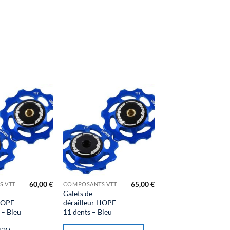
60,00
€
65,00
€
 VTT
COMPOSANTS VTT
Galets de
 HOPE
dérailleur HOPE
 – Bleu
11 dents – Bleu