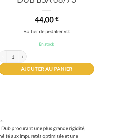
44,00
€
Boitier de pédalier vtt
En stock
quantité de Boitier de pédalier SRAM DUB BSA 68/73
AJOUTER AU PANIER
ts
 Dub procurant une plus grande rigidité,
héité aux impuretés optimisée et une