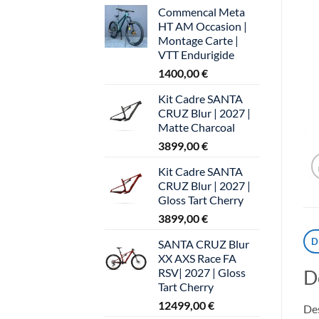
Commencal Meta
HT AM Occasion |
Montage Carte |
VTT Endurigide
1400,00
€
Kit Cadre SANTA
CRUZ Blur | 2027 |
Matte Charcoal
3899,00
€
Kit Cadre SANTA
CRUZ Blur | 2027 |
Gloss Tart Cherry
3899,00
€
D
SANTA CRUZ Blur
XX AXS Race FA
RSV| 2027 | Gloss
D
Tart Cherry
12499,00
€
Des