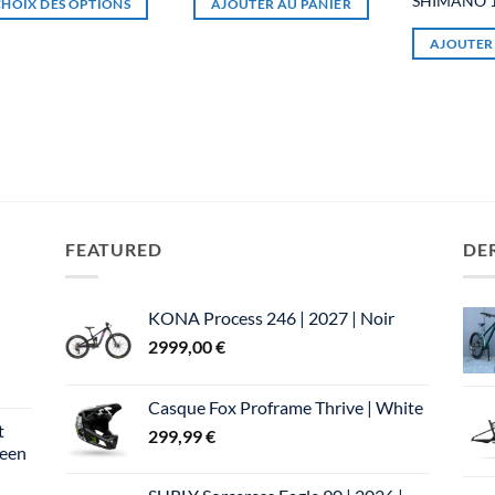
SHIMANO 
CHOIX DES OPTIONS
AJOUTER AU PANIER
ations.
AJOUTER
ions
vent
e
isies
e
FEATURED
DE
duit
KONA Process 246 | 2027 | Noir
2999,00
€
Casque Fox Proframe Thrive | White
t
299,99
€
reen