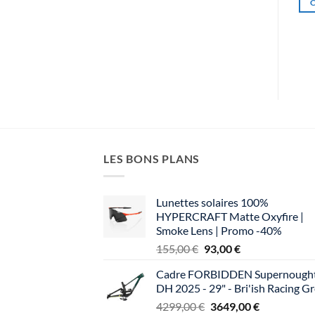
AJOUTER AU PANIER
variations.
vari
Les
Les
options
opt
peuvent
peu
être
êtr
choisies
cho
sur
sur
la
la
page
pag
du
du
LES BONS PLANS
produit
pro
Lunettes solaires 100%
HYPERCRAFT Matte Oxyfire |
Smoke Lens | Promo -40%
Le
Le
155,00
€
93,00
€
prix
prix
Cadre FORBIDDEN Supernough
initial
actuel
DH 2025 - 29" - Bri'ish Racing G
était :
est :
Le
Le
4299,00
€
3649,00
€
155,00 €.
93,00 €.