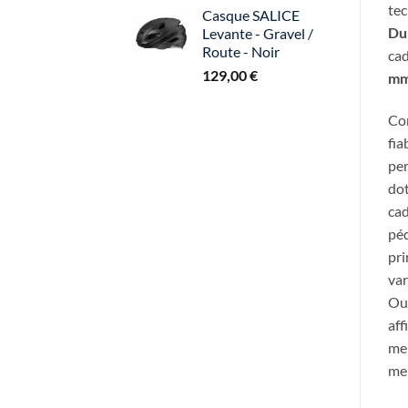
tec
Casque SALICE
Du
Levante - Gravel /
Route - Noir
cad
129,00
€
m
Con
fia
per
dot
cad
péd
pri
var
Out
aff
mei
mei