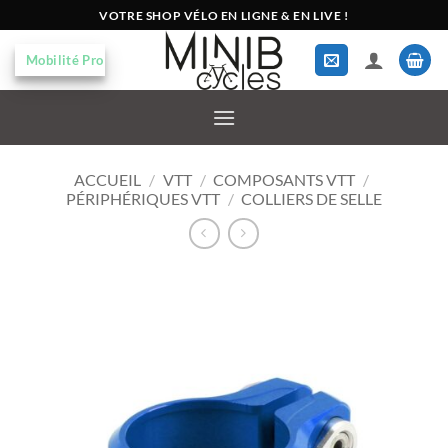
Passer
VOTRE SHOP VÉLO EN LIGNE & EN LIVE !
au
contenu
Mobilité Pro
ACCUEIL
/
VTT
/
COMPOSANTS VTT
/
PÉRIPHÉRIQUES VTT
/
COLLIERS DE SELLE