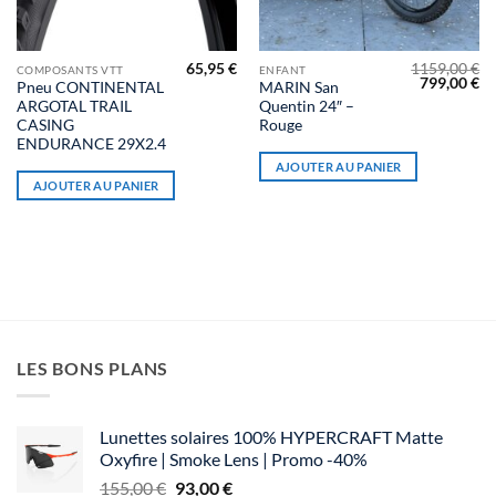
65,95
€
1159,00
€
COMPOSANTS VTT
ENFANT
Le
Le
799,00
€
Pneu CONTINENTAL
MARIN San
prix
pr
ARGOTAL TRAIL
Quentin 24″ –
initial
ac
était :
est
CASING
Rouge
1159,00 €.
79
ENDURANCE 29X2.4
AJOUTER AU PANIER
AJOUTER AU PANIER
LES BONS PLANS
Lunettes solaires 100% HYPERCRAFT Matte
Oxyfire | Smoke Lens | Promo -40%
Le
Le
155,00
€
93,00
€