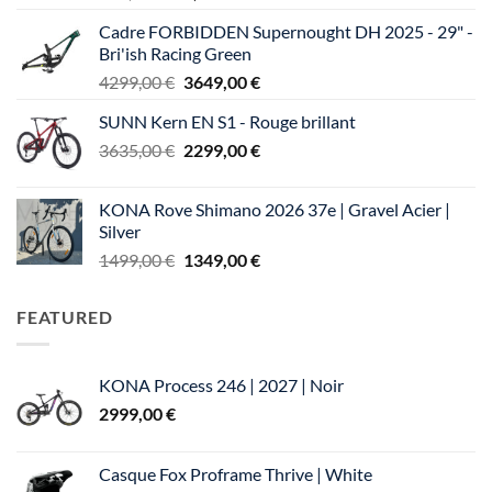
prix
prix
Cadre FORBIDDEN Supernought DH 2025 - 29" -
initial
actuel
Bri'ish Racing Green
était :
est :
Le
Le
4299,00
€
3649,00
€
155,00 €.
93,00 €.
prix
prix
SUNN Kern EN S1 - Rouge brillant
initial
actuel
Le
Le
3635,00
€
était :
2299,00
€
est :
prix
prix
4299,00 €.
3649,00 €.
initial
actuel
KONA Rove Shimano 2026 37e | Gravel Acier |
était :
est :
Silver
3635,00 €.
2299,00 €.
Le
Le
1499,00
€
1349,00
€
prix
prix
initial
actuel
FEATURED
était :
est :
1499,00 €.
1349,00 €.
KONA Process 246 | 2027 | Noir
2999,00
€
Casque Fox Proframe Thrive | White