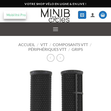
Passer
VOTRE SHOP VÉLO EN LIGNE & EN LIVE !
au
contenu
Mobilité Pro
ACCUEIL
/
VTT
/
COMPOSANTS VTT
/
PÉRIPHÉRIQUES VTT
/
GRIPS