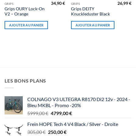
34,90
€
26,99
€
GRIPS
GRIPS
Grips OURY Lock-On
Grips DEITY
V2 – Orange
Knuckleduster Black
AJOUTER AU PANIER
AJOUTER AU PANIER
LES BONS PLANS
COLNAGO V3 ULTEGRA R8170 Di2 12v - 2024 -
Bleu MKBL - Promo -20%
Le
Le
5999,00
€
4799,00
€
prix
prix
Frein HOPE Tech 4 V4 Black / Silver - Droite
initial
actuel
Le
Le
305,00
€
250,00
était :
€
est :