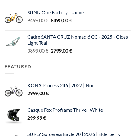
prix
prix
5999,00 €.
4799,00 €.
initial
actuel
SUNN One Factory - Jaune
était :
est :
Le
Le
9499,00
€
8490,00
€
305,00 €.
250,00 €.
prix
prix
initial
actuel
Cadre SANTA CRUZ Nomad 6 CC - 2025 - Gloss
était :
est :
Light Teal
9499,00 €.
8490,00 €.
Le
Le
3899,00
€
2799,00
€
prix
prix
initial
actuel
FEATURED
était :
est :
3899,00 €.
2799,00 €.
KONA Process 246 | 2027 | Noir
2999,00
€
Casque Fox Proframe Thrive | White
299,99
€
SURLY Sorceress Eagle 90 | 2026 | Elderberry