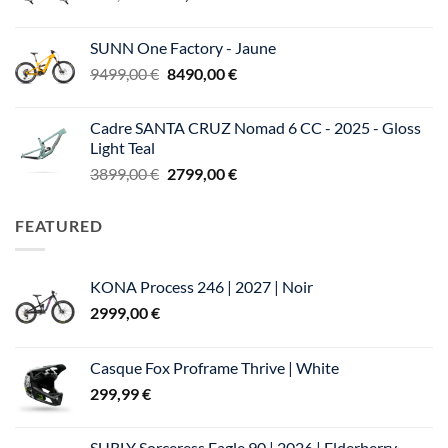
prix
prix
5999,00 €.
4799,00 €.
initial
actuel
SUNN One Factory - Jaune
était :
est :
Le
Le
9499,00
€
8490,00
€
305,00 €.
250,00 €.
prix
prix
initial
actuel
Cadre SANTA CRUZ Nomad 6 CC - 2025 - Gloss
était :
est :
Light Teal
9499,00 €.
8490,00 €.
Le
Le
3899,00
€
2799,00
€
prix
prix
initial
actuel
FEATURED
était :
est :
3899,00 €.
2799,00 €.
KONA Process 246 | 2027 | Noir
2999,00
€
Casque Fox Proframe Thrive | White
299,99
€
SURLY Sorceress Eagle 90 | 2026 | Elderberry