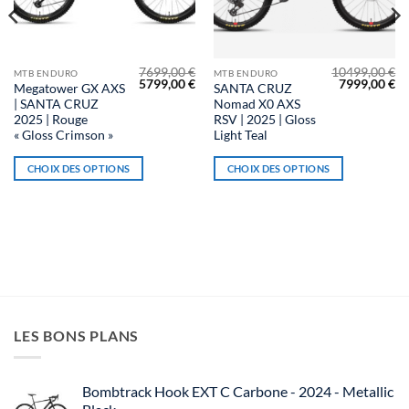
7699,00
€
10499,00
€
Ce
Ce
MTB ENDURO
MTB ENDURO
Le
Le
Le
Le
5799,00
€
7999,00
€
Megatower GX AXS
SANTA CRUZ
produit
produit
prix
prix
prix
pr
| SANTA CRUZ
Nomad X0 AXS
initial
actuel
initial
ac
a
a
était :
est :
était :
est
2025 | Rouge
RSV | 2025 | Gloss
7699,00 €.
5799,00 €.
10499,00 €.
79
plusieurs
plusieurs
« Gloss Crimson »
Light Teal
variations.
variations.
CHOIX DES OPTIONS
CHOIX DES OPTIONS
Les
Les
options
options
peuvent
peuvent
être
être
choisies
choisies
sur
sur
la
la
page
page
du
du
LES BONS PLANS
produit
produit
Bombtrack Hook EXT C Carbone - 2024 - Metallic