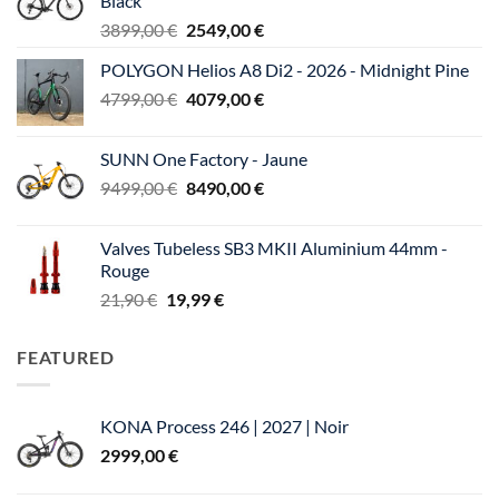
Black
Le
Le
3899,00
€
2549,00
€
prix
prix
POLYGON Helios A8 Di2 - 2026 - Midnight Pine
initial
actuel
Le
Le
4799,00
€
était :
4079,00
€
est :
prix
prix
3899,00 €.
2549,00 €.
initial
actuel
SUNN One Factory - Jaune
était :
est :
Le
Le
9499,00
€
8490,00
€
4799,00 €.
4079,00 €.
prix
prix
initial
actuel
Valves Tubeless SB3 MKII Aluminium 44mm -
était :
est :
Rouge
9499,00 €.
8490,00 €.
Le
Le
21,90
€
19,99
€
prix
prix
initial
actuel
FEATURED
était :
est :
21,90 €.
19,99 €.
KONA Process 246 | 2027 | Noir
2999,00
€