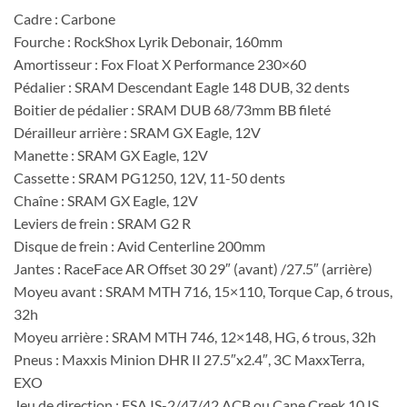
Cadre : Carbone
Fourche : RockShox Lyrik Debonair, 160mm
Amortisseur : Fox Float X Performance 230×60
Pédalier : SRAM Descendant Eagle 148 DUB, 32 dents
Boitier de pédalier : SRAM DUB 68/73mm BB fileté
Dérailleur arrière : SRAM GX Eagle, 12V
Manette : SRAM GX Eagle, 12V
Cassette : SRAM PG1250, 12V, 11-50 dents
Chaîne : SRAM GX Eagle, 12V
Leviers de frein : SRAM G2 R
Disque de frein : Avid Centerline 200mm
Jantes : RaceFace AR Offset 30 29″ (avant) /27.5″ (arrière)
Moyeu avant : SRAM MTH 716, 15×110, Torque Cap, 6 trous,
32h
Moyeu arrière : SRAM MTH 746, 12×148, HG, 6 trous, 32h
Pneus : Maxxis Minion DHR II 27.5″x2.4″, 3C MaxxTerra,
EXO
Jeu de direction : FSA IS-2/47/42 ACB ou Cane Creek 10 IS