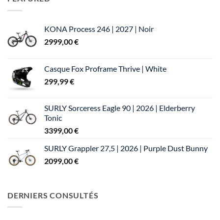
était :
est :
3999,00 €.
3729,00 €.
KONA Process 246 | 2027 | Noir
2999,00
€
Casque Fox Proframe Thrive | White
299,99
€
SURLY Sorceress Eagle 90 | 2026 | Elderberry
Tonic
3399,00
€
SURLY Grappler 27,5 | 2026 | Purple Dust Bunny
2099,00
€
DERNIERS CONSULTÉS