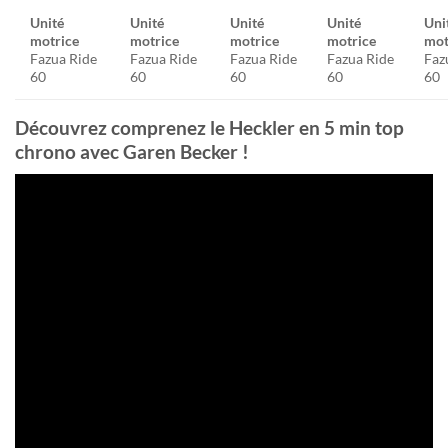
Unité
Unité
Unité
Unité
Uni
motrice
motrice
motrice
motrice
mot
Fazua Ride
Fazua Ride
Fazua Ride
Fazua Ride
Faz
60
60
60
60
60
Découvrez comprenez le Heckler en 5 min top
chrono avec Garen Becker !