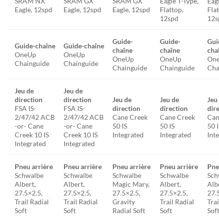
SRAM NX
SRAM GX
SRAM GX
Eagle T-Type,
Eag
Eagle, 12spd
Eagle, 12spd
Eagle, 12spd
Flattop,
Fla
12spd
12s
Guide-
Guide-
Gui
Guide-chaîne
Guide-chaîne
chaîne
chaîne
cha
OneUp
OneUp
OneUp
OneUp
On
Chainguide
Chainguide
Chainguide
Chainguide
Cha
Jeu de
Jeu de
direction
direction
Jeu de
Jeu de
Jeu
FSA IS-
FSA IS-
direction
direction
dir
2/47/42 ACB
2/47/42 ACB
Cane Creek
Cane Creek
Can
-or- Cane
-or- Cane
50 IS
50 IS
50 
Creek 10 IS
Creek 10 IS
Integrated
Integrated
Int
Integrated
Integrated
Pneu arrière
Pneu arrière
Pneu arrière
Pneu arrière
Pne
Schwalbe
Schwalbe
Schwalbe
Schwalbe
Sch
Albert,
Albert,
Magic Mary,
Albert,
Alb
27.5×2.5,
27.5×2.5,
27.5×2.5,
27.5×2.5,
27.
Trail Radial
Trail Radial
Gravity
Trail Radial
Trai
Soft
Soft
Radial Soft
Soft
Sof