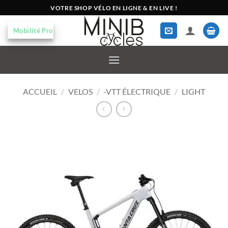
Passer
VOTRE SHOP VÉLO EN LIGNE & EN LIVE !
au
contenu
Mobilité Pro
ACCUEIL
/
VELOS
/
-VTT ÉLECTRIQUE
/
LIGHT