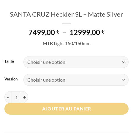
SANTA CRUZ Heckler SL – Matte Silver
Plage
7499,00
–
12999,00
€
€
de
MTB Light 150/160mm
prix :
7499,00 
à
Taille
12999,0
Version
quantité de SANTA CRUZ Heckler SL - Matte Silver
AJOUTER AU PANIER