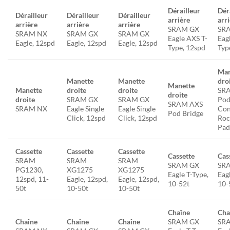
Dérailleur
Dér
Dérailleur
Dérailleur
Dérailleur
arrière
arr
arrière
arrière
arrière
SRAM GX
SR
SRAM NX
SRAM GX
SRAM GX
Eagle AXS T-
Eag
Eagle, 12spd
Eagle, 12spd
Eagle, 12spd
Type, 12spd
Typ
Man
Manette
Manette
dro
Manette
Manette
droite
droite
SR
droite
droite
SRAM GX
SRAM GX
Po
SRAM AXS
SRAM NX
Eagle Single
Eagle Single
Con
Pod Bridge
Click, 12spd
Click, 12spd
Roc
Pad
Cassette
Cassette
Cassette
Cassette
Cas
SRAM
SRAM
SRAM
SRAM GX
SR
PG1230,
XG1275
XG1275
Eagle T-Type,
Eag
12spd, 11-
Eagle, 12spd,
Eagle, 12spd,
10-52t
10-
50t
10-50t
10-50t
Chaîne
Cha
Chaîne
Chaîne
Chaîne
SRAM GX
SR