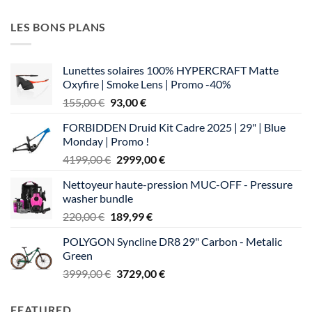
du
du
produit
produit
LES BONS PLANS
Lunettes solaires 100% HYPERCRAFT Matte
Oxyfire | Smoke Lens | Promo -40%
Le
Le
155,00
€
93,00
€
prix
prix
FORBIDDEN Druid Kit Cadre 2025 | 29" | Blue
initial
actuel
Monday | Promo !
était :
est :
Le
Le
4199,00
€
2999,00
€
155,00 €.
93,00 €.
prix
prix
Nettoyeur haute-pression MUC-OFF - Pressure
initial
actuel
washer bundle
était :
est :
Le
Le
220,00
€
189,99
€
4199,00 €.
2999,00 €.
prix
prix
POLYGON Syncline DR8 29" Carbon - Metalic
initial
actuel
Green
était :
est :
Le
Le
3999,00
€
3729,00
€
220,00 €.
189,99 €.
prix
prix
initial
actuel
FEATURED