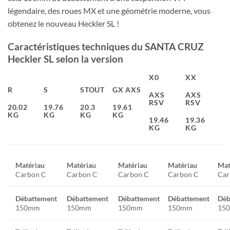
légendaire, des roues MX et une géométrie moderne, vous
obtenez le nouveau Heckler SL !
Caractéristiques techniques du SANTA CRUZ
Heckler SL selon la version
X0
XX
R
S
STOUT
GX AXS
AXS
AXS
RSV
RSV
20.02
19.76
20.3
19.61
KG
KG
KG
KG
19.46
19.36
KG
KG
Matériau
Matériau
Matériau
Matériau
Mat
Carbon C
Carbon C
Carbon C
Carbon C
Car
Débattement
Débattement
Débattement
Débattement
Déb
150mm
150mm
150mm
150mm
15