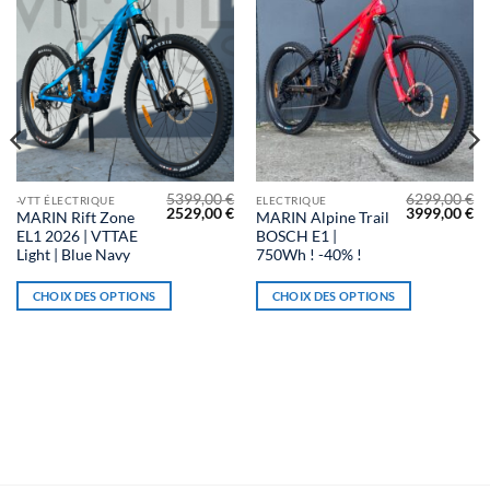
5399,00
€
6299,00
€
Ce
Ce
-VTT ÉLECTRIQUE
ELECTRIQUE
Le
Le
Le
Le
2529,00
€
3999,00
€
MARIN Rift Zone
MARIN Alpine Trail
produit
produit
prix
prix
prix
pr
EL1 2026 | VTTAE
BOSCH E1 |
initial
actuel
initial
ac
a
a
était :
est :
était :
est
Light | Blue Navy
750Wh ! -40% !
5399,00 €.
2529,00 €.
6299,00 €.
39
plusieurs
plusieurs
variations.
variations.
CHOIX DES OPTIONS
CHOIX DES OPTIONS
Les
Les
options
options
peuvent
peuvent
être
être
choisies
choisies
sur
sur
la
la
page
page