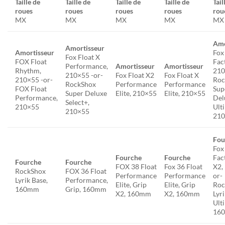
Taille de
Taille de
Taille de
Taille de
Tail
roues
roues
roues
roues
rou
MX
MX
MX
MX
MX
Amo
Amortisseur
Amortisseur
Fox
Fox Float X
FOX Float
Fac
Performance,
Amortisseur
Amortisseur
Rhythm,
210
210×55 -or-
Fox Float X2
Fox Float X
210×55 -or-
Roc
RockShox
Performance
Performance
FOX Float
Sup
Super Deluxe
Elite, 210×55
Elite, 210×55
Performance,
Del
Select+,
210×55
Ult
210×55
21
Fou
Fox
Fourche
Fourche
Fac
Fourche
Fourche
FOX 38 Float
Fox 36 Float
X2,
RockShox
FOX 36 Float
Performance
Performance
or-
Lyrik Base,
Performance,
Elite, Grip
Elite, Grip
Roc
160mm
Grip, 160mm
X2, 160mm
X2, 160mm
Lyr
Ult
16