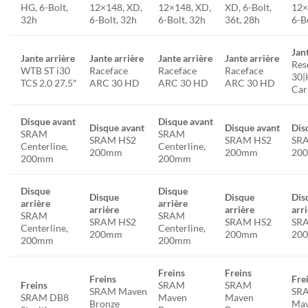
HG, 6-Bolt,
12×148, XD,
12×148, XD,
XD, 6-Bolt,
12×
32h
6-Bolt, 32h
6-Bolt, 32h
36t, 28h
6-B
Jan
Jante arrière
Jante arrière
Jante arrière
Jante arrière
Res
WTB ST i30
Raceface
Raceface
Raceface
30
TCS 2.0 27.5″
ARC 30 HD
ARC 30 HD
ARC 30 HD
Car
Disque avant
Disque avant
Disque avant
Disque avant
Dis
SRAM
SRAM
SRAM HS2
SRAM HS2
SR
Centerline,
Centerline,
200mm
200mm
20
200mm
200mm
Disque
Disque
Disque
Disque
Dis
arrière
arrière
arrière
arrière
arr
SRAM
SRAM
SRAM HS2
SRAM HS2
SR
Centerline,
Centerline,
200mm
200mm
20
200mm
200mm
Freins
Freins
Freins
Fre
Freins
SRAM
SRAM
SRAM Maven
SR
SRAM DB8
Maven
Maven
Bronze
Mav