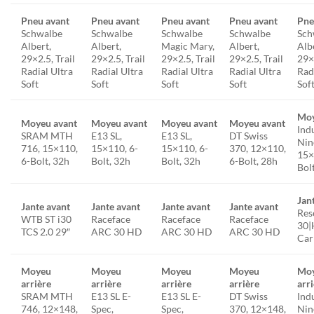
Pneu avant
Pneu avant
Pneu avant
Pneu avant
Pne
Schwalbe
Schwalbe
Schwalbe
Schwalbe
Sch
Albert,
Albert,
Magic Mary,
Albert,
Alb
29×2.5, Trail
29×2.5, Trail
29×2.5, Trail
29×2.5, Trail
29×2
Radial Ultra
Radial Ultra
Radial Ultra
Radial Ultra
Rad
Soft
Soft
Soft
Soft
Sof
Moy
Moyeu avant
Moyeu avant
Moyeu avant
Moyeu avant
Ind
SRAM MTH
E13 SL,
E13 SL,
DT Swiss
Nin
716, 15×110,
15×110, 6-
15×110, 6-
370, 12×110,
15×
6-Bolt, 32h
Bolt, 32h
Bolt, 32h
6-Bolt, 28h
Bol
Jan
Jante avant
Jante avant
Jante avant
Jante avant
Res
WTB ST i30
Raceface
Raceface
Raceface
30
TCS 2.0 29″
ARC 30 HD
ARC 30 HD
ARC 30 HD
Car
Moyeu
Moyeu
Moyeu
Moyeu
Mo
arrière
arrière
arrière
arrière
arr
SRAM MTH
E13 SL E-
E13 SL E-
DT Swiss
Ind
746, 12×148,
Spec,
Spec,
370, 12×148,
Nin