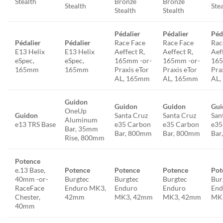
Stealth
Bronze
Bronze
Stealth
Ste
Stealth
Stealth
Pédalier
Pédalier
Péd
Pédalier
Pédalier
Race Face
Race Face
Rac
E13 Helix
E13 Helix
Aeffect R,
Aeffect R,
Aef
eSpec,
eSpec,
165mm -or-
165mm -or-
165
165mm
165mm
Praxis eTor
Praxis eTor
Pra
AL, 165mm
AL, 165mm
AL,
Guidon
Guidon
Guidon
Gui
OneUp
Guidon
Santa Cruz
Santa Cruz
San
Aluminum
e13 TRS Base
e35 Carbon
e35 Carbon
e35
Bar, 35mm
Bar, 800mm
Bar, 800mm
Bar
Rise, 800mm
Potence
e.13 Base,
Potence
Potence
Potence
Pot
40mm -or-
Burgtec
Burgtec
Burgtec
Bur
RaceFace
Enduro MK3,
Enduro
Enduro
End
Chester,
42mm
MK3, 42mm
MK3, 42mm
MK
40mm