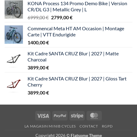
KONA Process 134 Promo Demo Bike | Version
CR/DL G3 | Metallic Grey | L
Le
Le
6999,00
€
2799,00
€
prix
prix
Commencal Meta HT AM Occasion | Montage
initial
actuel
Carte | VTT Endurigide
était :
est :
1400,00
€
6999,00 €.
2799,00 €.
Kit Cadre SANTA CRUZ Blur | 2027 | Matte
Charcoal
3899,00
€
Kit Cadre SANTA CRUZ Blur | 2027 | Gloss Tart
Cherry
3899,00
€
Visa
PayPal
Stripe
MasterCard
LA MAGASIN MINIB CYCLES
CONTACT
RGPD
Copyright 2026 ©
Flatsome Theme