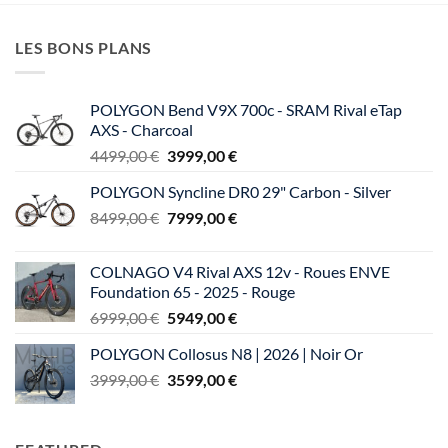
la
la
page
page
LES BONS PLANS
du
du
produit
produit
POLYGON Bend V9X 700c - SRAM Rival eTap
AXS - Charcoal
Le
Le
4499,00
€
3999,00
€
prix
prix
POLYGON Syncline DR0 29" Carbon - Silver
initial
actuel
Le
Le
8499,00
€
était :
7999,00
€
est :
prix
prix
4499,00 €.
3999,00 €.
initial
actuel
COLNAGO V4 Rival AXS 12v - Roues ENVE
était :
est :
Foundation 65 - 2025 - Rouge
8499,00 €.
7999,00 €.
Le
Le
6999,00
€
5949,00
€
prix
prix
POLYGON Collosus N8 | 2026 | Noir Or
initial
actuel
Le
Le
3999,00
€
était :
3599,00
€
est :
prix
prix
6999,00 €.
5949,00 €.
initial
actuel
était :
est :