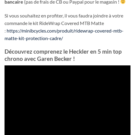
bancaire
(pas de frais de CB ou Paypal pour le magasin !
Si vous souhaitez en profiter, il vous faudra joindre à votre
commande le kit RideWrap Covered MTB Matte
:
https://minibcycles.com/produit/ridewrap-covered-mtb-
matte-kit-protection-cadre/
Découvrez comprenez le Heckler en 5 min top
chrono avec Garen Becker !