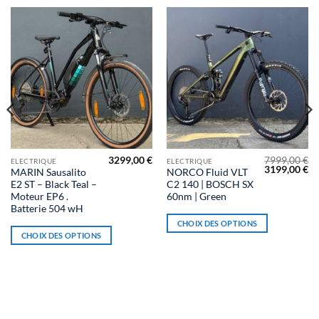
3299,00
€
7999,00
€
Ce
Ce
ELECTRIQUE
ELECTRIQUE
Le
Le
3199,00
€
MARIN Sausalito
NORCO Fluid VLT
produit
produit
prix
pr
E2 ST – Black Teal –
C2 140 | BOSCH SX
initial
ac
a
a
était :
est
Moteur EP6 .
60nm | Green
7999,00 €.
31
plusieurs
plusieurs
Batterie 504 wH
variations.
variations.
CHOIX DES OPTIONS
 €
CHOIX DES OPTIONS
Les
Les
0 €
options
options
peuvent
peuvent
être
être
choisies
choisies
sur
sur