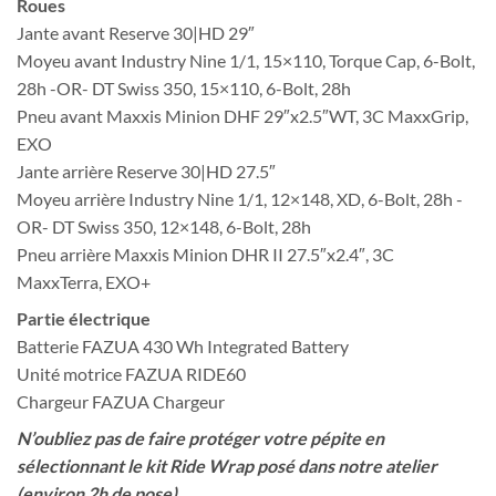
Roues
Jante avant Reserve 30|HD 29″
Moyeu avant Industry Nine 1/1, 15×110, Torque Cap, 6-Bolt,
28h -OR- DT Swiss 350, 15×110, 6-Bolt, 28h
Pneu avant Maxxis Minion DHF 29″x2.5″WT, 3C MaxxGrip,
EXO
Jante arrière Reserve 30|HD 27.5″
Moyeu arrière Industry Nine 1/1, 12×148, XD, 6-Bolt, 28h -
OR- DT Swiss 350, 12×148, 6-Bolt, 28h
Pneu arrière Maxxis Minion DHR II 27.5″x2.4″, 3C
MaxxTerra, EXO+
Partie électrique
Batterie FAZUA 430 Wh Integrated Battery
Unité motrice FAZUA RIDE60
Chargeur FAZUA Chargeur
N’oubliez pas de faire protéger votre pépite en
sélectionnant le kit Ride Wrap posé dans notre atelier
(environ 2h de pose)