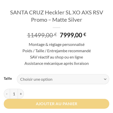
SANTA CRUZ Heckler SL XO AXS RSV
Promo – Matte Silver
Le
Le
11499,00
7999,00
€
€
prix
prix
Montage & réglage personnalisé
initial
actuel
Poids / Taille / Entrejambe recommandé
était :
est :
SAV réactif au shop ou en ligne
11499,00 €.
7999,00 €
Assistance mécanique après livraison
Taille
quantité de SANTA CRUZ Heckler SL XO AXS RSV Promo - Matte Sil
AJOUTER AU PANIER