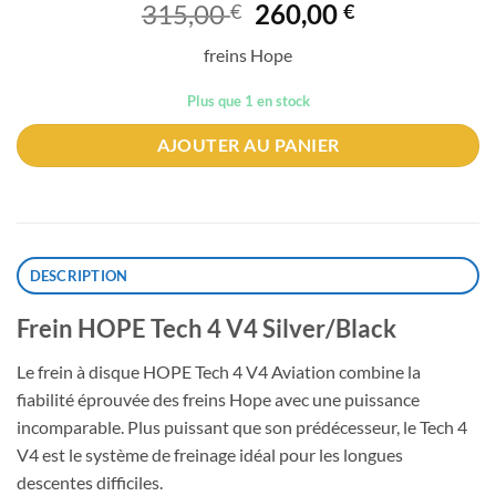
Le
Le
315,00
260,00
€
€
prix
prix
freins Hope
initial
actuel
était :
est :
Plus que 1 en stock
315,00 €.
260,00 €.
AJOUTER AU PANIER
DESCRIPTION
Frein HOPE Tech 4 V4 Silver/Black
Le frein à disque HOPE Tech 4 V4 Aviation combine la
fiabilité éprouvée des freins Hope avec une puissance
incomparable. Plus puissant que son prédécesseur, le Tech 4
V4 est le système de freinage idéal pour les longues
descentes difficiles.