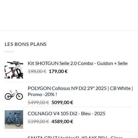
options
peuvent
être
choisies
sur
la
page
LES BONS PLANS
du
produit
Kit SHOTGUN Selle 2.0 Combo - Guidon + Selle
Le
Le
198,00
€
179,00
€
prix
prix
initial
actuel
POLYGON Collosus N9 Di2 29" 2025 | CB White |
était :
est :
Promo -20% !
198,00 €.
179,00 €.
Le
Le
5499,00
€
5099,00
€
prix
prix
COLNAGO V4 105 Di2 - Bleu - 2025
initial
actuel
Le
Le
5399,00
€
était :
4589,00
€
est :
prix
prix
5499,00 €.
5099,00 €.
initial
actuel
SANTA CRUZ Heckler SL X0 AXS RSV - Gloss