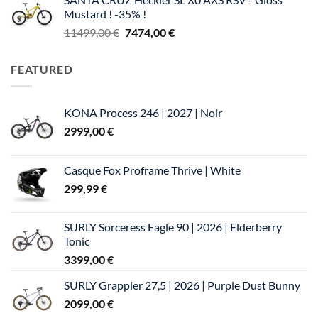
était :
est :
Mustard ! -35% !
5399,00 €.
4589,00 €.
Le
Le
11499,00
€
7474,00
€
prix
prix
initial
actuel
FEATURED
était :
est :
11499,00 €.
7474,00 €.
KONA Process 246 | 2027 | Noir
2999,00
€
Casque Fox Proframe Thrive | White
299,99
€
SURLY Sorceress Eagle 90 | 2026 | Elderberry
Tonic
3399,00
€
SURLY Grappler 27,5 | 2026 | Purple Dust Bunny
2099,00
€