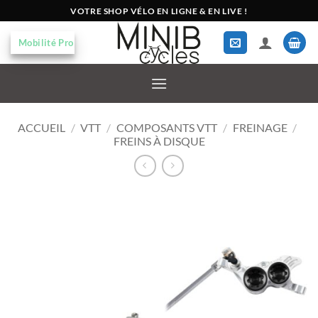
Passer
VOTRE SHOP VÉLO EN LIGNE & EN LIVE !
au
contenu
Mobilité Pro
ACCUEIL
/
VTT
/
COMPOSANTS VTT
/
FREINAGE
/
FREINS À DISQUE