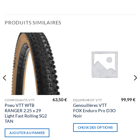
PRODUITS SIMILAIRES
63,50
€
99,99
€
Ce
COMPOSANTS VTT
EQUIPEMENT VTT
Pneu VTT WTB
Genouillères VTT
produit
RANGER 2.25 x 29
FOX Enduro Pro D3O
a
Light Fast Rolling SG2
Noir
plusieurs
TAN
variations.
CHOIX DES OPTIONS
AJOUTER AU PANIER
Les